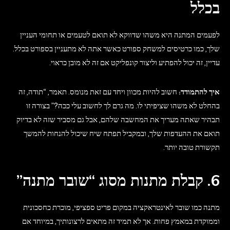
בכלל
לפעמים המתנה היא משהו שדווקא לא תואם לטעמים או תחומי העניין
שלך, כמו כרטיסים למשחק ספורט כאשר אתה לא מתעניין בספורט בכלל.
עדיין, זה יכול להפתיע וליצור קונפליקט אם זה לא מובן כראוי.
איך להתמודד:
חשוב להיות מכוון ויחד עם זאת מנומס. תאמר, “תודה, זה
בהחלט לא משהו שציפיתי לו. מה גרם לך לחשוב עלי ככה?” בצורה זו
תבהיר שאתה מעריך את המחשבה שלהם, אבל גם מסביר שזה לא בדיוק
תואם את ההעדפות שלך, ובמקביל תפתח שיח שיכול להנחות להמשך
תקשורת טובה יותר.
6. קבלת מתנות מסוג “שובר מתנה”
מתנה כמו שובר לאינטראקציה במקום פריט ספציפי, מוכרת כחסכונית
וממוקדת במאמץ פחות. אך לא תמיד זה מתאים לרצונותיך, במיוחד אם