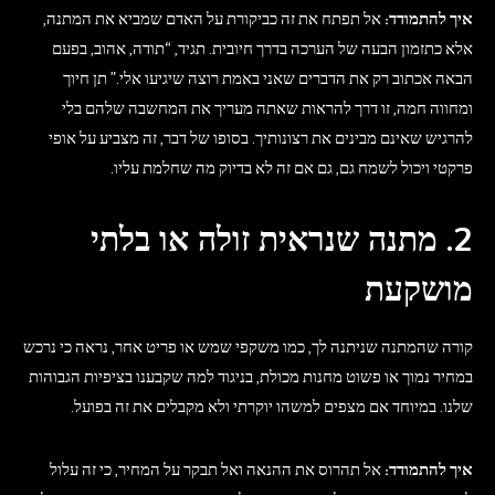
איך להתמודד:
אל תפתח את זה כביקורת על האדם שמביא את המתנה,
אלא כתזמון הבעה של הערכה בדרך חיובית. תגיד, “תודה, אהוב, בפעם
הבאה אכתוב רק את הדברים שאני באמת רוצה שיגיעו אלי.” תן חיוך
ומחווה חמה, זו דרך להראות שאתה מעריך את המחשבה שלהם בלי
להרגיש שאינם מבינים את רצונותיך. בסופו של דבר, זה מצביע על אופי
פרקטי ויכול לשמח גם, גם אם זה לא בדיוק מה שחלמת עליו.
2. מתנה שנראית זולה או בלתי
מושקעת
קורה שהמתנה שניתנה לך, כמו משקפי שמש או פריט אחר, נראה כי נרכש
במחיר נמוך או פשוט מחנות מכולת, בניגוד למה שקבענו בציפיות הגבוהות
שלנו. במיוחד אם מצפים למשהו יוקרתי ולא מקבלים את זה בפועל.
איך להתמודד:
אל תהרוס את ההנאה ואל תבקר על המחיר, כי זה עלול