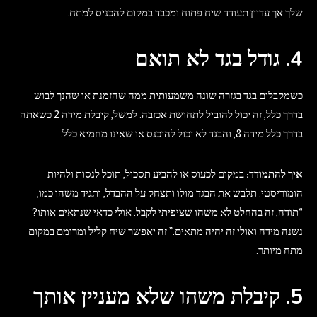
שלך אך עדיין תעודד שיח פתוח ומכבד במקום להכניס למתח.
4. גודל בגד לא תואם
כשמקבלים בגד בגזרה שונה משמעותית ממה שהזמנת או שהנך לבוש
בדרך כלל, זה יכול להוביל לתחושת אכזבה. למשל, קיבלת מידה 2 כשאתה
בדרך כלל מידה 8, והבגד לא יכול להיכנס או שאינו מחמיא כלל.
איך להתמודד:
במקום לכעוס או להביע תסכול, תוכל לנסות ולהיות
הומוריסטי. תלבש את הבגד מולו ותצחק על ההבדל, ותגיד משהו כמו,
“תודה, זה בהחלט לא משהו שציפיתי לקבל. אולי כדאי שנתאים אותו?
נשנה מידה ואולי זה יהיה מתאים.” זה יאפשר שיח קליל ומרומם במקום
מתח מיותר.
5. קיבלת משהו שלא מעניין אותך