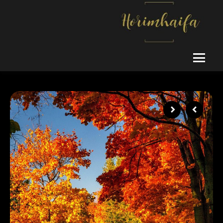
Ski
t
conten
אין ספק שכל נערות ליווי, כשראו שתי רצועות, היו מתייפחות מאושר…מה
horimhaifa
חוויתם? פחד, אובדן ורגשות מעורבים.