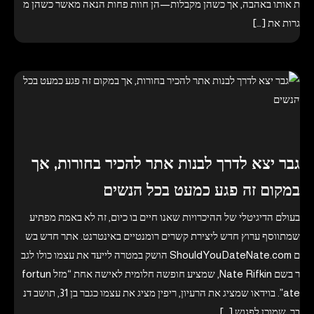
ת אותו באהבה, אך כשהן מקבלות—הן חוות פחות הנאה מאשר כשהן מ
גרות את […]
גבר יצא לדרך לבנות אתר להכיר בחורות, אך
במקום זה פגע כמעט בכל הנשים
בעולם הדיגיטלי של ההיכרויות שאנו חיים בו כיום, זה לא באמת מפתיע
שמתווסף ערוץ חדש ליצירת קשרים רומנטיים באינטרנט. אתר חדש בש
ם ShouldYouDateNate.com הושק במטרה לייעד את עצמו כולו לגב
ר בשם Nate Rifkin, שמציע חופשה חלומית לאישה אחת “מזל fortun
ate”. בוידאו שמציג את הרעיון, ריפין מציג את עצמו כגבר בן 31, תושב דנ
בר, שמוכן לפגוש […]