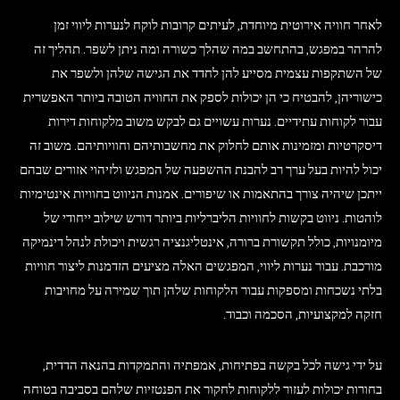
לאחר חוויה אירוטית מיוחדת, לעיתים קרובות לוקח לנערות ליווי זמן
להרהר במפגש, בהתחשב במה שהלך כשורה ומה ניתן לשפר. תהליך זה
של השתקפות עצמית מסייע להן לחדד את הגישה שלהן ולשפר את
כישוריהן, להבטיח כי הן יכולות לספק את החוויה הטובה ביותר האפשרית
עבור לקוחות עתידיים. נערות עשויים גם לבקש משוב מלקוחות דירות
דיסקרטיות ומזמינות אותם לחלוק את מחשבותיהם וחוויותיהם. משוב זה
יכול להיות בעל ערך רב להבנת ההשפעה של המפגש ולזיהוי אזורים שבהם
ייתכן שיהיה צורך בהתאמות או שיפורים. אמנות הניווט בחוויות אינטימיות
לוהטות. ניווט בקשות לחוויות הליברליות ביותר דורש שילוב ייחודי של
מיומנויות, כולל תקשורת ברורה, אינטליגנציה רגשית ויכולת לנהל דינמיקה
מורכבת. עבור נערות ליווי, המפגשים האלה מציעים הזדמנות ליצור חוויות
בלתי נשכחות ומספקות עבור הלקוחות שלהן תוך שמירה על מחויבות
חזקה למקצועיות, הסכמה וכבוד.
על ידי גישה לכל בקשה בפתיחות, אמפתיה והתמקדות בהנאה הדדית,
בחורות יכולות לעזור ללקוחות לחקור את הפנטזיות שלהם בסביבה בטוחה