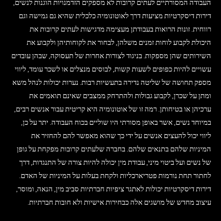
העבודה המסורתיים לעתים קרובות לא מספקים הזדמנויות הוגנות לנשים,
דירות דיסקרטיות מציעות דרך לאוטונומיה כלכלית שהיא גם גמישה וגם
רווחית. זונות הרואות בעבודתן מעצימה מדגישות לעתים קרובות את
היכולת לקבוע לוחות זמנים משלהן, לבחור את לקוחותיהן ולקבוע את
השירותים שהן מספקות. בניגוד לצורות אחרות של תעסוקה, שבהן עובדים
עשויים להיות כפופים לשעות קשות, לבוסים מנצלים או לשכר עומד, ליווי
מספק תחושה של שליטה נדירה בתעשיות רבות. נערות יכולות לנהל משא
ומתן על שכרן, לקבוע גבולות ולהתרחק ממצבים שאינם תואמים את
ערכיהן או בטיחותן. רמה זו של אוטונומיה היא קריטית עבור אנשים רבים,
במיוחד נשים, אשר באופן מסורתי היו שוליים בכוח העבודה. יתר על כן,
ליווי יכול להעצים אנשים על ידי כך שהוא מאפשר להם להחזיר את
המיניות שלהם בתנאים שלהם. בחברה שלעתים קרובות מפקחת על גופן
של נשים ועל ביטוי מיני, עבודת מין יכולה להיות צורה של התנגדות, דרך
לחתור תחת נורמות פטריארכליות ולקחת בעלות על המיניות של האדם.
דירות דיסקרטיות יכולות לאתגר ציפיות חברתיות סביב מין, הנאה, ומוסר,
עיצוב מחדש של מושגים אלה כבחירות אישיות ולא חובות חברתיות.