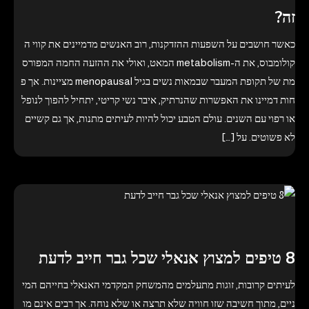
זה?
כאשר חושבים על השפעות ההזדקנות, רוב האנשים מדמיינים את קווי ה
קולומבוס, את ה-metabolism המאט, ואולי את ההזעה החמה המפורס
מת של תקופת המעבר שבמאות נשים בגיל menopausal מציינות. אך פ
חות דמיינו את האפשרות שהנרתיק, איבר נשי קריטי, יתחיל להפוך לנופל
או רפוי עם השנים. עולם הטבע יכול להיות לעיתים מתנות, אך גם קשיים
לא פשוטים. על […]
8 טיפים למצוץ אנאלי שכל גבר חייב לדעת
לעיתים קרובות, זוגות מתעלמים מהמשחק המקדמי האנאלי בחייהם המי
ניים, מתוך חשיבה שזו חוויה שלא תרצה או שלא נוחה. אך רבים אינם מו