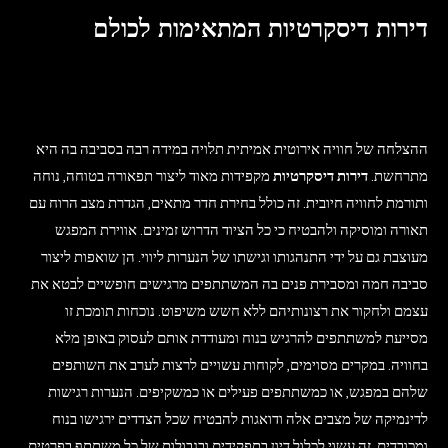
דירות דיסקרטיות המתאימות לכולם
ההצלחה של חוויה אירוטית אמיתית תלויה במידה רבה בסביבה בה היא
מתרחשת.
דירות דיסקרטיות
מקפידות מאוד ליצור תפאורה בטוחה, נוחה
ותורמת לחוויה חיובית. זה כולל בחירת חדר מתאים, הגדרת מצב הרוח עם
תאורה ומוסיקה ולהבטיח כי כל הציוד הדרוש זמינים. אווירת המפגש
מעוצבת גם על ידי התנהגותו וגישתו של הנערות ליווי. הן שואפות ליצור
סביבה חמה ומסבירת פנים בה המשתתפים מרגישים חופשיים לבטא את
עצמם ולחקור את רצונותיהם ללא חשש משיפוט. נוכחות תומכת זו
מסייעת למשתתפים להרגיש בנוח ומעודדת אותם לעסוק באופן מלא
בחוויה. במקרים מסוימים, לקוחות עשויים לרצות לערב את השותפים
שלהם במפגש, או כמשתתפים פעילים או כמשקיפים. הנערות רגישות
לדינמיקה של מצבים אלה ודואגות להבטיח שכל הצדדים ירגישו בנוח
ומכובדים. זה עשוי לכלול דיון בתפקידים ובגבולות של כל משתתף בפרטים