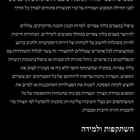
לפני תחילת המפגש ושמירה על קווי תקשורת פתוחים לאורך כל הדרך.
טיפול במצבים בלתי צפויים. למרות תכנון והכנה מדוקדקים, עלולים
להיווצר מצבים בלתי צפויים במהלך מפגשים ליברליים. הבחורות חייבות
להיות מסוגלות לחשוב על לקוחות של דירות דיסקרטיות ולהגיב ברוגע
ובמקצועיות לכל אתגרים שעלולים להתעורר. זה עשוי לכלול התמודדות עם
קונפליקטים בין אישיים, ניהול סוגיות לוגיסטיות או טיפול בתגובות רגשיות
בלתי צפויות. במקרה שמשתתף הופך ללא נוח או מעוניין לעזוב את
המפגש, הנערות נותנות עדיפות לרווחתם של כל המעורבים. הם עשויים
להציע לקחת הפסקה, לשנות את הפעילויות המתוכננות או לסיים את
המפגש במידת הצורך. הנערות מבינות שהנוחות וההסכמה של כל
המשתתפים הם בעלי חשיבות עליונה והן מוכנות להסתגל לפי הצורך כדי
להבטיח חוויה חיובית ומכבדת.
השתקפות ולמידה