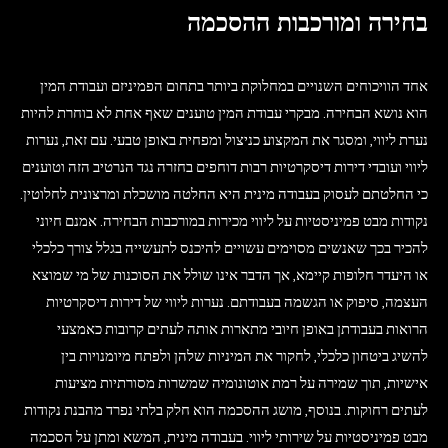
בחירה ומורכבות ההסכמה
אחד הוויכוחים השנויים במחלוקת ביותר בתחום הפמיניזם ועבודת המין
הוא נושא הבחירה. מבקרי עבודת המין טוענים שאף אחת לא בוחרת להיות
נערת ליווי, ומסגר את המקצוע כניצול ומפחית באופן טבעי. עם זאת, נערות
ליווי ועובדי דירות דיסקרטיות רבות דוחפים בחזרה נגד הנרטיב הזה וטוענים
כי החלטתם לעסוק בעבודה מינית היא החלטה מושכלת ומרצונית לחלוטין.
נקודות מבט פמיניסטיות על ליווי מכירות במורכבות הבחירה. אמנם חיוני
להכיר בכך שאנשים מסוימים עשויים להיכנס לתעשייה בגלל צורך כלכלי
או היעדר חלופות קיימא, אך הדבר אינו שולל את הסוכנות של מי שמוצא
העצמה, סיפוק או הגשמה בעבודתם. נערות ליווי של דירות דיסקרטיות
הרואות בעבודתן באופן חיובי מתארות אותה לעתים קרובות כאמצעי
להשיג ביטחון כלכלי, לחקור את המיניות שלהן ולפתח מיומנויות בין
אישיות, תוך שמירה על רמת אוטונומיה שמשרות מסורתיות מציעות
לעתים רחוקות. בנוסף, מושג ההסכמה הוא חלק בלתי נפרד מהבנת נקודות
מבט פמיניסטיות על שירותי ליווי. בעבודה מינית, המשא ומתן על הסכמה