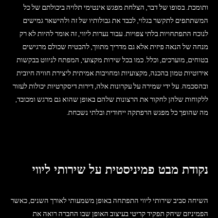
ותומכת. בסופו של דבר, הצלחת מפגש אינטימי תלויה ביכולתם של כל
המשתתפים לתקשר בגלוי, לכבד את גבולותיו של זה ולהישאר גמישים
לנוכח התפתחויות בלתי צפויות. עבור נערות ליווי, זה אומר להיות לא רק
מנחה של הנאה פיזית אלא גם מדריך מתווך, להבטיח שכולם מרגישים
בטוחים, מוערכים, וכלל. כמו בכל שירות מקצועי, המפתח לניווט בבקשות
אירוטיות טמון בהכנה, מקצועיות ומחויבות אמיתית ליצירת חוויה חיובית
ובהסכמה. על ידי שמירה על עקרונות אלה, דירות דיסקרטיות יכולות לעזור
ללקוחות שלהן לחקור את הרצונות שלהם באופן שהוא גם מרגש ומכובד,
מה שהופך כל מפגש הרפתקה ייחודית ובלתי נשכחת.
נקודת מבט פמיניסטית על שירותי ליווי
השיחה סביב שירותי ליווי התפתחה באופן משמעותי לאורך השנים, כאשר
הפמיניזם שיחק תפקיד קריטי בעיצוב האופן שבו החברה רואה את