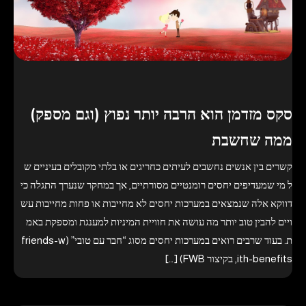
סקס מזדמן הוא הרבה יותר נפוץ (וגם מספק)
ממה שחשבת
קשרים בין אנשים נחשבים לעיתים כחריגים או בלתי מקובלים בעיניים ש
ל מי שמעדיפים יחסים רומנטיים מסורתיים, אך במחקר שנערך התגלה כי
דווקא אלה שנמצאים במערכות יחסים לא מחייבות או פחות מחייבות עש
ויים להבין טוב יותר מה עושה את חוויית המיניות למענגת ומספקת באמ
ת. בעוד שרבים רואים במערכות יחסים מסוג “חבר עם טובי” (friends-w
ith-benefits, בקיצור FWB) […]