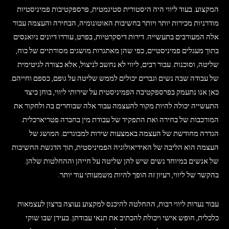
המקצוע. בעוד ליווי היה היסטורית סטיגמטית, פרספקטיבות פמיניסטיות
מודרניות מכירות יותר ויותר בחשיבות האוטונומיה, הבחירה והעצמה עבור
אלה המעורבים בתעשייה. דירות דיסקרטיות, בפרט, עוררו דיונים ניואנסים
בתוך מעגלים פמיניסטיים, כפי שהן מאתגרות מושגים מסורתיים של כוח,
שליטה, וסוכנות. עבור רבים, ליווי לא נחשב לניצול, אלא כצורה לגיטימית
של עבודה שבה נשים וגברים יכולים לממש שליטה על גופם, כספם וחייהם.
כאן אנו נתעמק בפרספקטיבה הפמיניסטית על שירותי ליווי, בוחן כיצד
התעשייה יכולה להיות מקור להעצמה עבור אלה שבוחרים בה ולחקור את
המורכבות של בחירה ואת התפקיד של עבודת מין בחברה פטריארכלית.
הגדרה מחודשת של העצמה באמצעות שירות למבוגרים. המושג של
העצמה הוא הליבה של האידיאולוגיה הפמיניסטית, תוך הדגשת החשיבות
של אנשים במיוחד נשים שיש להן שליטה על חייהן וההחלטות שלהן.
בהקשר של ליווי, רעיון זה הופך להיות משמעותי עוד יותר.
עבור נערות ליווי רבות, ההחלטה להיכנס למקצוע נעוצה ברצון לעצמאות
כלכלית, חופש אישי ויכולת להכתיב את תנאי עבודתן. בעידן שבו שוקי