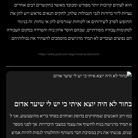
הוא לעתים קרובות יותר מפורש ומכובד מאשר בהקשרים רבים אחרים.
נערות ליווי ברורות לגבי הגבולות שלהן, להקים תנאים מראש ויש להן את
החופש לסרב לשירותים או לקוחות שגורמים להן אי נוחות. זה בניגוד
למקומות עבודה מסורתיים, שבהם חוסר איזון כוח והטרדה במקום העבודה
הם נפוצים ועובדים לא תמיד מרגישים מוסמכים להצהיר את גבולותיהם.
https://www.jpost.com/tags/israel-prostitution
בחור לא היה יוצא איתי כי יש לי שיער אדום
כמו רוב האנשים שמחזיקים בדופק ואוחזים בפחד בריא מהשעשוע, אני ל
א תמיד מרגישה בנוח לחשוף את עצמי במצבי היכרויות. אך לפני מספר
שנים, פגשתי את ניק במסיבת חבר משותף והחלטתי לנסות להיות אמיצ