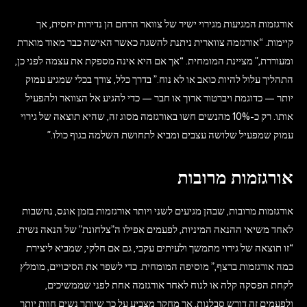
אורגזמות המגיעות מגירוי ישיר של צוואר הרחם הן נדירות יחסית, אך
קיימות. “אורגזמה צווארית ניתנת להשגה כאשר האישה כבר מאוד מוארת
ומעוררת,” מציינת המומחית. “אך אם היא אינה מספקת את עצמה לפני כן,
התהליך עלול להיות כואב או לא נוח.” בדרך כלל, צורך בכלי שמגיע עמוק
יותר — כדוגמת ויברטור ארוך או חבר — כדי להגיע אל הצוואר ולהפעיל
אותו. רק כ-10% מהנשים חשו באורגזמה מסוג זה, שהיא תוצאה של גירוי
עמוק שמפעיל שלושה עצבים ומביא לתחושת השלמה בגוף כולו.”
אורגזמות מרובות
אורגזמות מרובות, שבהן מגיעים לשני ויותר אורגזמות בזמן אונס, נחשבות
לאחד משיאי ההנאה המיניות, לפעמים אפילו ה”צלחונת” של הנאה נשית.
“זו תוצאה של גירוי מתמשך ולעיתים עקבי, גם אם חלקי, שמביא ליצירת
כמה אורגזמות ברצף,” מוסיפה המומחית. כדי לשפר את הסיכויים, מומלץ
לקחת הפסקה קלה או לנוח לאחר אורגזמה אחת לפני שממשיכים,
ולפעמים זה דורש סבלנות, אך מחקר מצביע על כך שיותר נשים חוות יותר