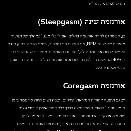
הם להעצים את החוויה.
אורגזמת שינה (Sleepgasm)
כן, אפשר גם לחוות אורגזמה בחלום, אפילו בלי מגע. “במהלך של תנועות
מהירות של שינה REM, אם החלום חם ומלהיב, זרימת הדם לנרתיק תגדל
ואפשר לחוות אורגזמה לילה,” מציינת המומחית. מחקרות שהראו כי קרוב
ל-40% מהנשים חוו לפחות פעם אחת אורגזמת חלום — זה קורה באופן
טבעי ולא נדיר כלל.
אורגזמת Coregasm
יש גם תופעה ייחודית הנקראת ‘קורגזים’, שבה נשים חוות אורגזמה בזמן
אימון גופני. “התופעה מתרחשת בדרך כלל אחרי אימון אירובי עצים
שמעלה את קצב הלב ומשחרר אנדורפינים, ובמקביל באימון לבטן
התחתונה שמגביר את זרימת הדם לאזור,” מפרטת מומחית. תרגילים