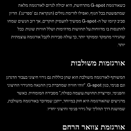
כשאורגזמת G-spot מתרחשת, היא יכולה לגרום לאורגזמה מלאה
שמתפשטת בכל הגוף, ואפילו לזרימת נוזלים (הנקראת גם ‘ספרינג’). הדיון
סביב קיומו של ה-G-spot ממשיך להעסיק חוקרים, אך רוב הנשים שמחו
להתנסות בו מדווחות על תחושות מדהימות ושלל חוויות שונות. ככל
שהגירוי מתמקד וממוקד יותר, כך עולה סבירות לקבל אורגזמה עוצמתית
יותר.
אורגזמות משולבות
המשותף לאורגזמה משולבת הוא שהן כוללות גם גירוי חיצוני בעבור הדגדגן
וגם פנימי, כגון G-spot. “זוהי חוויה שמחברת בין ההנאה מהגירוי החיצוני
והפנימי, ומייצרת תחושת עוצמה כפולה,” מסבירה המומחית. כאשר
מרגישים שהאורגזמה היא חזק במיוחד, ייתכן שמדובר באורגזמה משולבת,
שמושגת דרך תהליך של גירוי פנימי וחיצוני יחדיו.
אורגזמת צוואר הרחם