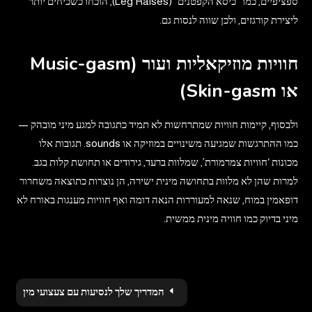
ספציפיים, כמו “כיסא הקפטנים” (Leg Raises), הוכחו כשכיחים יותר
ליצירת קורגזים, ולכן שווה לנסות גם.
חוויות מוזיקאליות ועור (Music-gasm
או Skin-gasm)
ולבסוף, קיימות חוויות שמתרחשות לא תמיד כתגובה למגע מיני מובהק —
כמו ההתרגשות שמגיעה משינויים במוזיקה או sounds. תגובות אלו
מכונות ‘חוויות צמרמורת’, שמלוות ברעד, גירודים או תחושת קלות בגב.
למרות שהן לא מלוות בתחושה מינית ישירה, הן נוצרות כתוצאה משחרור
דופאמין במוח, שנאה למעוררות הנאה דומה ואף חוויות מענגות באורח לא
מיני בדיוק כמו חוויה מינית ממשית.
Post
המדריך שלך לנסיעות עם צעצועי מין