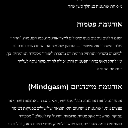
מ-אחת אורגזמה במהלך סשן אחד.
אורגזמת פטמות
ישנם חלקים נוספים בגוף שיכולים לייצר אורגזמה, כמו הפטמות. “הגירוי
שלהן משחרר אוקסיטוצין — הורמון שמעלה את ההתרגשות וגורם גם
לכיווצים בשרירי הנרתיק וזרימת דם מוגברת לאזור,” מסבירה המומחית. כך,
אין להקל ראש בגירוי הפטמות והוא יכולה להיות מקור נוסף לעלייה
בעוצמת ההנאה.
אורגזמת מיינדגיזם (Mindgasm)
אפשר גם לחוות אורגזמה מבלי מגע ישיר, ולא בהכרח באמצעות שותף או
צעצוע מיני. “אורגזמת מיינדגיזם היא תוצאה של שילוב טכניקות נשימה
עמוקה, מחשבות אקסטטיות מרומזות ותרגול קיגל נשלט,” מסבירה
המומחית. כמה צעצועים, כמו מכשיר לחיזוק שרירי רצפת האגן, יכולים גם