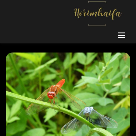
Ski
t
conten
אין ספק שכל נערות ליווי, כשראו שתי רצועות, היו מתייפחות מאושר…מה
horimhaifa
חוויתם? פחד, אובדן ורגשות מעורבים.