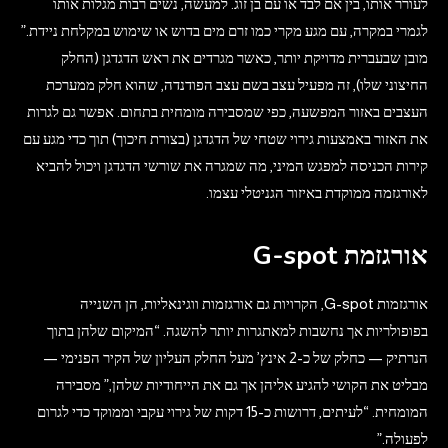
לעורר אותו, בין אם לבד או עם בן זוג. למעשה, נשים רבות מגלות אותו
לגמרי במקרה, עם מגע מקרי כמו זרם מים בדוש או שימוש במקלחת ניידת.”
מובן שבעברית מדויקת יותר, כאשר מגרדים את ראש הדגדגן (החלק
החיצוני שלו), זה מפעיל עצב בשם עצב הפודנדה, שהוא חלק ממערכת
העצבים באזור המפשעה, כפי שמסבירה מומחית בתחום. אפשר גם לגרות
את האזור באמצעות גירוי שטחי של הדגדגן (בצורת חיכוך) תוך כדי מגע עם
קירות הכניסה למפגש המיני, מה שמגרה את שורשי הדגדגן ויכול להביא
לאורגזמה ממוקדת באיזור הגניטלי עצמו.
אורגזמת G-spot
אורגזמות G-spot, הקרויות גם אורגזמות ווגינאליות, הן השנייה
בפופולריות אך נחשבות למאתגרות יותר להשגה. “המיקום שלהן בתוך
הנרתיק — כחלק של כ-2 אינץ’ מעל החלק העליון של הקיר הפנימי —
מבליט את הקושי להגיע אליהן אך גם את הייחודיות שלהן,” מסבירה
המומחית. “לעיתים, דרושות כ-15 דקות של גירוי עקבי וממוקד כדי לגרום
לפעולה.”